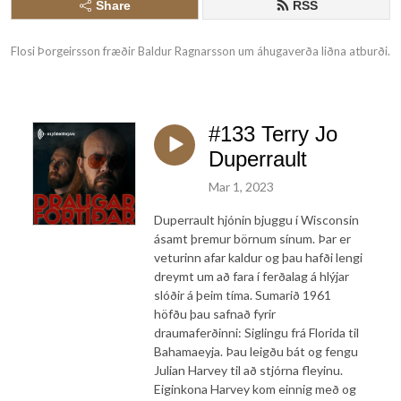
Share
RSS
Flosi Þorgeirsson fræðir Baldur Ragnarsson um áhugaverða liðna atburði.
#133 Terry Jo
Duperrault
Mar 1, 2023
Duperrault hjónin bjuggu í Wisconsin
ásamt þremur börnum sínum. Þar er
veturinn afar kaldur og þau hafði lengi
dreymt um að fara í ferðalag á hlýjar
slóðir á þeim tíma. Sumarið 1961
höfðu þau safnað fyrir
draumaferðinni: Siglingu frá Florida til
Bahamaeyja. Þau leigðu bát og fengu
Julian Harvey til að stjórna fleyinu.
Eiginkona Harvey kom einnig með og