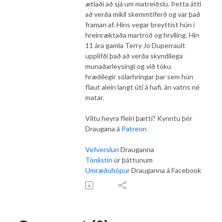
ætlaði að sjá um matreiðslu. Þetta átti
að verða mikil skemmtiferð og var það
framan af. Hins vegar breyttist hún í
hreinræktaða martröð og hrylling. Hin
11 ára gamla Terry Jo Duperrault
upplifði það að verða skyndilega
munaðarleysingi og við tóku
hræðilegir sólarhringar þar sem hún
flaut alein langt úti á hafi, án vatns né
matar.
Viltu heyra fleiri þætti? Kynntu þér
Draugana á
Patreon
Vefverslun
Drauganna
Tónlistin
úr þáttunum
Umræðuhópur
Drauganna á Facebook