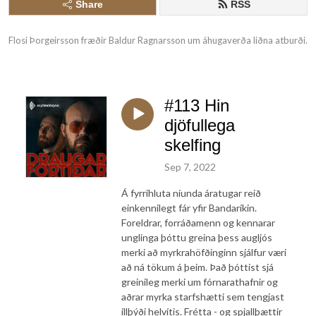
Share
RSS
Flosi Þorgeirsson fræðir Baldur Ragnarsson um áhugaverða liðna atburði.
#113 Hin
djöfullega
skelfing
Sep 7, 2022
Á fyrrihluta níunda áratugar reið
einkennilegt fár yfir Bandaríkin.
Foreldrar, forráðamenn og kennarar
unglinga þóttu greina þess augljós
merki að myrkrahöfðinginn sjálfur væri
að ná tökum á þeim. Það þóttist sjá
greinileg merki um fórnarathafnir og
aðrar myrka starfshætti sem tengjast
illþýði helvítis. Frétta - og spjallþættir