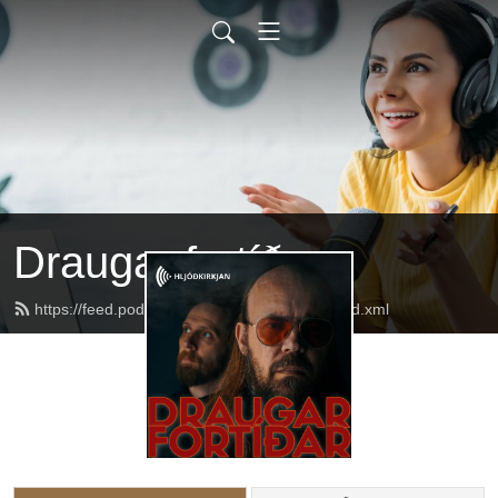
Draugar fortíðar
https://feed.podbean.com/draugarfortidar/feed.xml