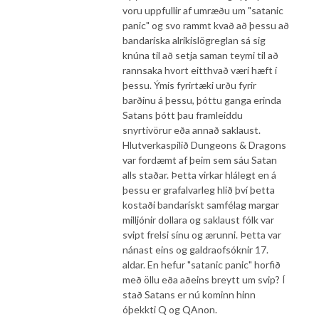
voru uppfullir af umræðu um "satanic
panic" og svo rammt kvað að þessu að
bandaríska alríkislögreglan sá sig
knúna til að setja saman teymi til að
rannsaka hvort eitthvað væri hæft í
þessu. Ýmis fyrirtæki urðu fyrir
barðinu á þessu, þóttu ganga erinda
Satans þótt þau framleiddu
snyrtivörur eða annað saklaust.
Hlutverkaspilið Dungeons & Dragons
var fordæmt af þeim sem sáu Satan
alls staðar. Þetta virkar hlálegt en á
þessu er grafalvarleg hlið því þetta
kostaði bandarískt samfélag margar
milljónir dollara og saklaust fólk var
svipt frelsi sínu og ærunni. Þetta var
nánast eins og galdraofsóknir 17.
aldar. En hefur "satanic panic" horfið
með öllu eða aðeins breytt um svip? Í
stað Satans er nú kominn hinn
óþekkti Q og QAnon.